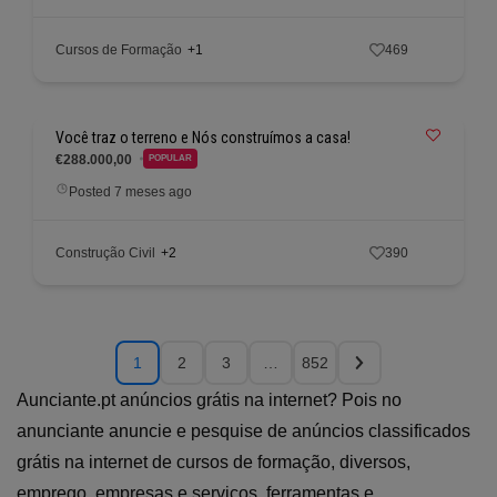
Cursos de Formação
+1
469
Você traz o terreno e Nós construímos a casa!
€288.000,00
POPULAR
Posted 7 meses ago
Construção Civil
+2
390
1
2
3
…
852
Aunciante.pt anúncios grátis na internet? Pois no
anunciante anuncie e pesquise de anúncios classificados
grátis na internet de cursos de formação, diversos,
emprego, empresas e serviços, ferramentas e