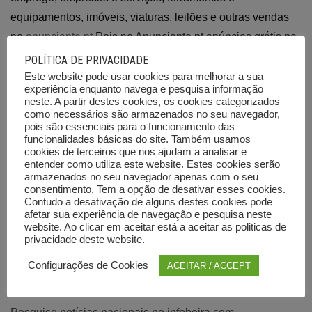
equipamentos, imóveis, viaturas, leilões e outras vendas
no
anunciante.pt
Pois no Anunciante.pt anúncios grátis na
internet em Portugal de cursos de formação, emprego,
POLÍTICA DE PRIVACIDADE
empresas e serviços, imóveis, ferramentas, viatura, Leilões
Este website pode usar cookies para melhorar a sua
experiência enquanto navega e pesquisa informação
e outras vendas, diversos
neste. A partir destes cookies, os cookies categorizados
como necessários são armazenados no seu navegador,
Assim poderá encontrar Anúncios grátis no distrito de
pois são essenciais para o funcionamento das
funcionalidades básicas do site. Também usamos
Aveiro, distrito de Beja, distrito de Braga, distrito de
cookies de terceiros que nos ajudam a analisar e
entender como utiliza este website. Estes cookies serão
Bragança, distrito de Castelo Branco, distrito de Coimbra,
armazenados no seu navegador apenas com o seu
distrito de Évora, distrito de Faro, distrito da Guarda, distrito
consentimento. Tem a opção de desativar esses cookies.
Contudo a desativação de alguns destes cookies pode
de Leiria, distrito de Lisboa, distrito de Portalegre, distrito
afetar sua experiência de navegação e pesquisa neste
do Porto, distrito de Santarém, distrito de Setúbal, distrito
website. Ao clicar em aceitar está a aceitar as politicas de
privacidade deste website.
de Viana do Castelo, distrito de Vila Real, distrito de Viseu,
região autónoma da Madeira, região autónoma dos
Configurações de Cookies
ACEITAR / ACCEPT
Açores, Brasil, Angola, Moçambique