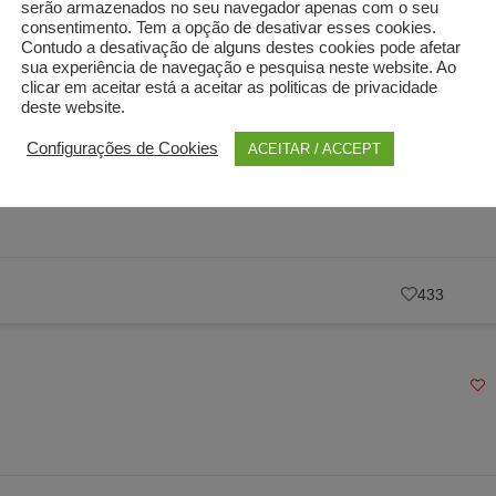
serão armazenados no seu navegador apenas com o seu
consentimento. Tem a opção de desativar esses cookies.
Contudo a desativação de alguns destes cookies pode afetar
sua experiência de navegação e pesquisa neste website. Ao
1143
clicar em aceitar está a aceitar as politicas de privacidade
deste website.
Configurações de Cookies
ACEITAR / ACCEPT
ro – online
433