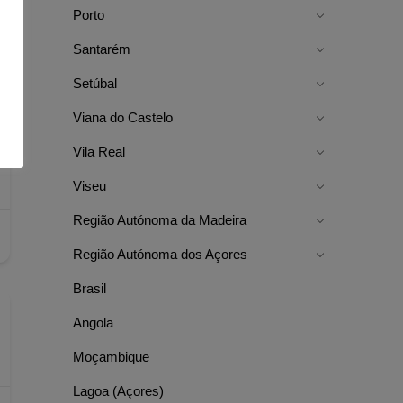
Porto
Santarém
Setúbal
Viana do Castelo
Vila Real
Viseu
Região Autónoma da Madeira
Região Autónoma dos Açores
Brasil
Angola
Moçambique
Lagoa (Açores)