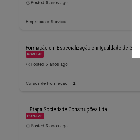
Posted 6 anos ago
Empresas e Serviços
Formação em Especialização em Igualdade de Géne
POPULAR
Posted 5 anos ago
Cursos de Formação
+1
1 Etapa Sociedade Construções Lda
POPULAR
Posted 6 anos ago