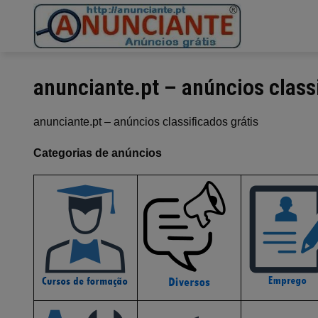
Ir
para
o
conteúdo
anunciante.pt – anúncios classi
anunciante.pt – anúncios classificados grátis
Categorias de anúncios