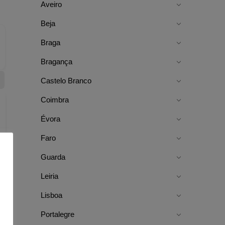
Aveiro
Beja
Braga
Bragança
Castelo Branco
Coimbra
Évora
Faro
Guarda
Leiria
Lisboa
Portalegre