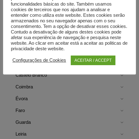
funcionalidades básicas do site. Também usamos
Directorist Locations
cookies de terceiros que nos ajudam a analisar e
entender como utiliza este website. Estes cookies serão
armazenados no seu navegador apenas com o seu
consentimento. Tem a opção de desativar esses cookies.
Aveiro
Contudo a desativação de alguns destes cookies pode
afetar sua experiência de navegação e pesquisa neste
Beja
website. Ao clicar em aceitar está a aceitar as politicas de
privacidade deste website.
Braga
Configurações de Cookies
ACEITAR / ACCEPT
Bragança
Castelo Branco
Coimbra
Évora
Faro
Guarda
Leiria