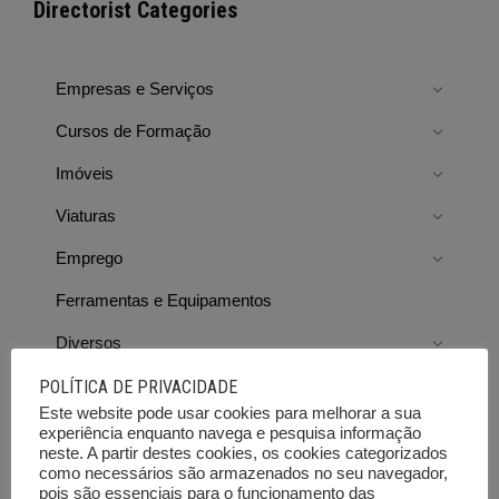
Directorist Categories
Empresas e Serviços
Cursos de Formação
Imóveis
Viaturas
Emprego
Ferramentas e Equipamentos
Diversos
Leilões e outras vendas
POLÍTICA DE PRIVACIDADE
Este website pode usar cookies para melhorar a sua
experiência enquanto navega e pesquisa informação
neste. A partir destes cookies, os cookies categorizados
como necessários são armazenados no seu navegador,
pois são essenciais para o funcionamento das