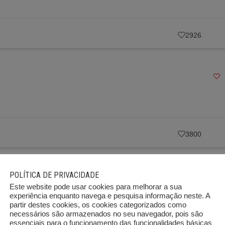
2926
3800
POLÍTICA DE PRIVACIDADE
s Lda
Este website pode usar cookies para melhorar a sua
experiência enquanto navega e pesquisa informação neste. A
partir destes cookies, os cookies categorizados como
necessários são armazenados no seu navegador, pois são
essenciais para o funcionamento das funcionalidades básicas