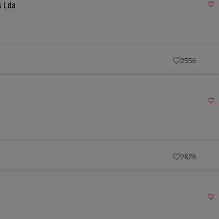
s Lda
2556
2878