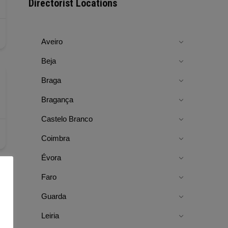
Directorist Locations
Aveiro
Beja
Braga
Bragança
Castelo Branco
Coimbra
Évora
Faro
Guarda
Leiria