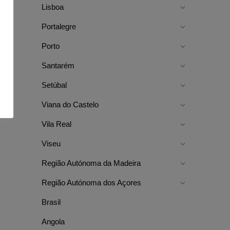
Lisboa
Portalegre
Porto
Santarém
Setúbal
Viana do Castelo
Vila Real
Viseu
Região Autónoma da Madeira
Região Autónoma dos Açores
Brasil
Angola