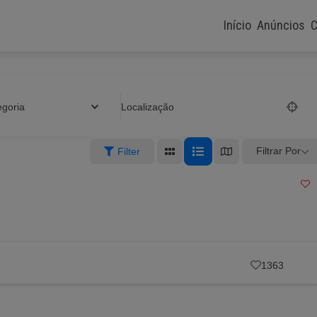
Início
Anúncios
C
egoria
Localização
Filtrar Por
Filter
1363