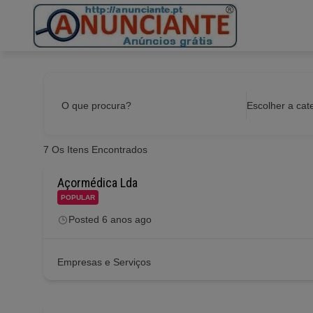
Ir
para
o
conteúdo
O que procura?
Escolher a cat
7
Os Itens Encontrados
Açormédica Lda
POPULAR
Posted 6 anos ago
Empresas e Serviços