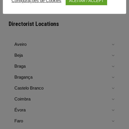
Configurações de Cookies
ACEITAR / ACCEPT
Directorist Locations
Aveiro
Beja
Braga
Bragança
Castelo Branco
Coimbra
Évora
Faro