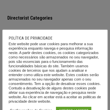
Directorist Categories
Empresas e Serviços
POLÍTICA DE PRIVACIDADE
Este website pode usar cookies para melhorar a sua
Cursos de Formação
experiência enquanto navega e pesquisa informação
neste. A partir destes cookies, os cookies categorizados
Imóveis
como necessários são armazenados no seu navegador,
pois são essenciais para o funcionamento das
Viaturas
funcionalidades básicas do site. Também usamos
cookies de terceiros que nos ajudam a analisar e
Emprego
entender como utiliza este website. Estes cookies serão
armazenados no seu navegador apenas com o seu
Ferramentas e Equipamentos
consentimento. Tem a opção de desativar esses cookies.
Contudo a desativação de alguns destes cookies pode
Diversos
afetar sua experiência de navegação e pesquisa neste
website. Ao clicar em aceitar está a aceitar as politicas de
Leilões e outras vendas
privacidade deste website.