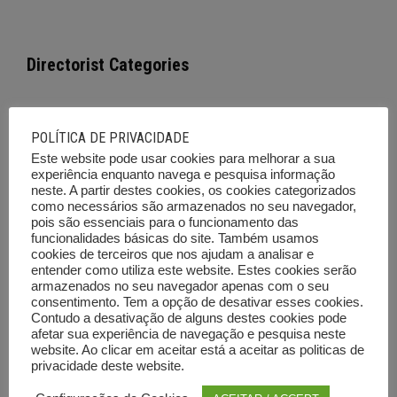
Directorist Categories
Empresas e Serviços
POLÍTICA DE PRIVACIDADE
Este website pode usar cookies para melhorar a sua
Cursos de Formação
experiência enquanto navega e pesquisa informação
neste. A partir destes cookies, os cookies categorizados
Imóveis
como necessários são armazenados no seu navegador,
pois são essenciais para o funcionamento das
Viaturas
funcionalidades básicas do site. Também usamos
cookies de terceiros que nos ajudam a analisar e
Emprego
entender como utiliza este website. Estes cookies serão
armazenados no seu navegador apenas com o seu
Ferramentas e Equipamentos
consentimento. Tem a opção de desativar esses cookies.
Contudo a desativação de alguns destes cookies pode
Diversos
afetar sua experiência de navegação e pesquisa neste
website. Ao clicar em aceitar está a aceitar as politicas de
Leilões e outras vendas
privacidade deste website.