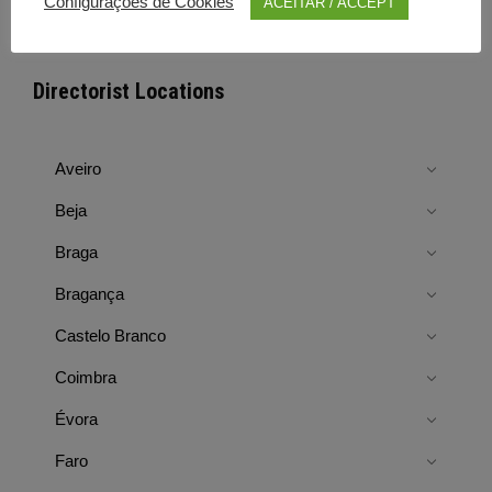
Configurações de Cookies
ACEITAR / ACCEPT
Directorist Locations
Aveiro
Beja
Braga
Bragança
Castelo Branco
Coimbra
Évora
Faro