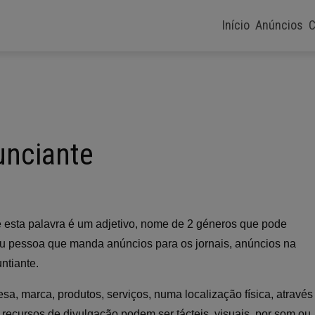
Início
Anúncios
C
unciante
e esta palavra é um adjetivo, nome de 2 géneros que pode
ou pessoa que manda anúncios para os jornais, anúncios na
untiante.
a, marca, produtos, serviços, numa localização física, através
 recursos de divulgação podem ser tácteis, visuais, por som ou