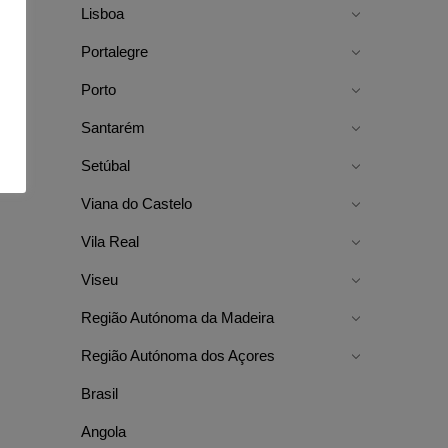
Lisboa
Portalegre
Porto
Santarém
Setúbal
Viana do Castelo
Vila Real
Viseu
Região Autónoma da Madeira
Região Autónoma dos Açores
Brasil
Angola