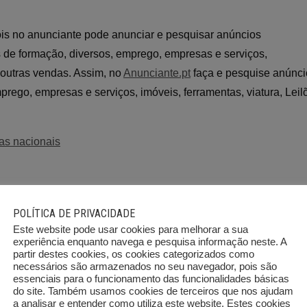
Pois no anunciante pode anunciar e pesquisar anúncios
os de formação, diversos, emprego, empresas e serviços,
e outras vendas. Assim, no
Anunciante.pt
faça e pesquise anúnci
prego, empresas e serviços, imóveis, ferramentas, viatura, Leil
as nacionais
POLÍTICA DE PRIVACIDADE
Este website pode usar cookies para melhorar a sua
experiência enquanto navega e pesquisa informação neste. A
partir destes cookies, os cookies categorizados como
necessários são armazenados no seu navegador, pois são
essenciais para o funcionamento das funcionalidades básicas
do site. Também usamos cookies de terceiros que nos ajudam
a analisar e entender como utiliza este website. Estes cookies