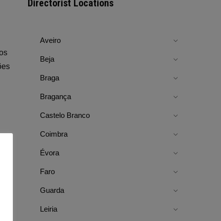
Directorist Locations
Aveiro
os
Beja
ões
Braga
Bragança
Castelo Branco
Coimbra
Évora
Faro
Guarda
Leiria