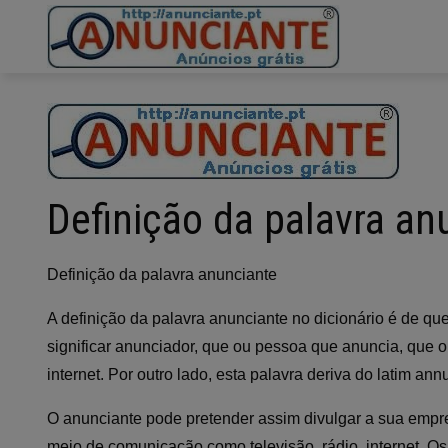
Ir
para
o
conteúdo
Definição da palavra an
Definição da palavra anunciante
A definição da palavra anunciante no dicionário é de qu
significar anunciador, que ou pessoa que anuncia, que 
internet. Por outro lado, esta palavra deriva do latim ann
O anunciante pode pretender assim divulgar a sua empres
meio de comunicação como televisão, rádio, internet. Os