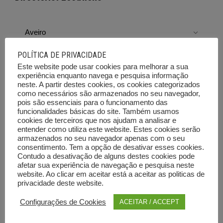
Aveiro
Beja
POLÍTICA DE PRIVACIDADE
Este website pode usar cookies para melhorar a sua
Braga
experiência enquanto navega e pesquisa informação
neste. A partir destes cookies, os cookies categorizados
Bragança
como necessários são armazenados no seu navegador,
pois são essenciais para o funcionamento das
Castelo Branco
funcionalidades básicas do site. Também usamos
cookies de terceiros que nos ajudam a analisar e
Coimbra
entender como utiliza este website. Estes cookies serão
armazenados no seu navegador apenas com o seu
Évora
consentimento. Tem a opção de desativar esses cookies.
Contudo a desativação de alguns destes cookies pode
Faro
afetar sua experiência de navegação e pesquisa neste
website. Ao clicar em aceitar está a aceitar as politicas de
Guarda
privacidade deste website.
Configurações de Cookies
Leiria
ACEITAR / ACCEPT
Lisboa