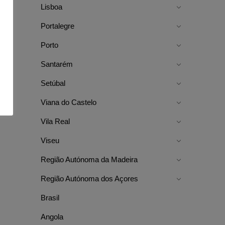
Lisboa
Portalegre
Porto
Santarém
Setúbal
Viana do Castelo
Vila Real
Viseu
Região Autónoma da Madeira
Região Autónoma dos Açores
Brasil
Angola