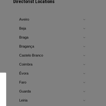
Directorist Locations
Aveiro
Beja
Braga
Bragança
Castelo Branco
Coimbra
Évora
Faro
Guarda
Leiria