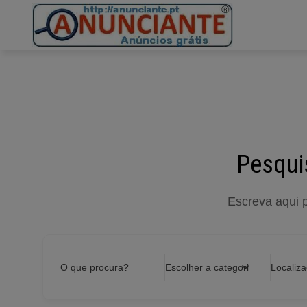
Ir
para
o
conteúdo
Pesqui
Escreva aqui 
O que procura?
Escolher a categoria
Localiz