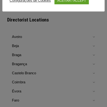
Configurações de Cookies
ACEITAR / ACCEPT
Directorist Locations
Aveiro
Beja
Braga
Bragança
Castelo Branco
Coimbra
Évora
Faro