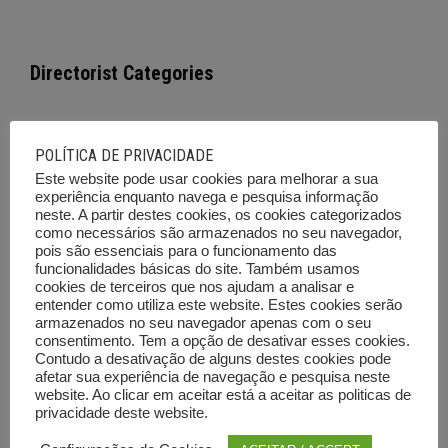
Directorist Categories
Empresas e Serviços
POLÍTICA DE PRIVACIDADE
Este website pode usar cookies para melhorar a sua
Cursos de Formação
experiência enquanto navega e pesquisa informação
neste. A partir destes cookies, os cookies categorizados
Imóveis
como necessários são armazenados no seu navegador,
pois são essenciais para o funcionamento das
Viaturas
funcionalidades básicas do site. Também usamos
cookies de terceiros que nos ajudam a analisar e
Emprego
entender como utiliza este website. Estes cookies serão
armazenados no seu navegador apenas com o seu
Ferramentas e Equipamentos
consentimento. Tem a opção de desativar esses cookies.
Contudo a desativação de alguns destes cookies pode
Diversos
afetar sua experiência de navegação e pesquisa neste
website. Ao clicar em aceitar está a aceitar as politicas de
Leilões e outras vendas
privacidade deste website.