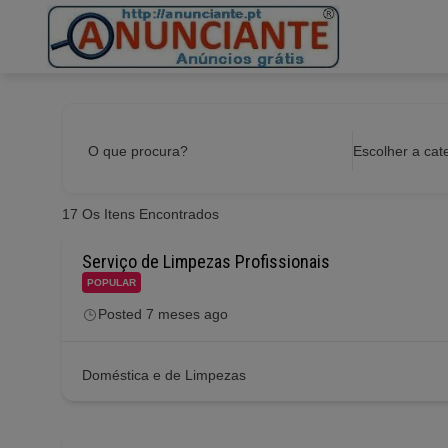
Ir
para
o
conteúdo
O que procura?
Escolher a cat
17
Os Itens Encontrados
Serviço de Limpezas Profissionais
POPULAR
Posted 7 meses ago
Doméstica e de Limpezas