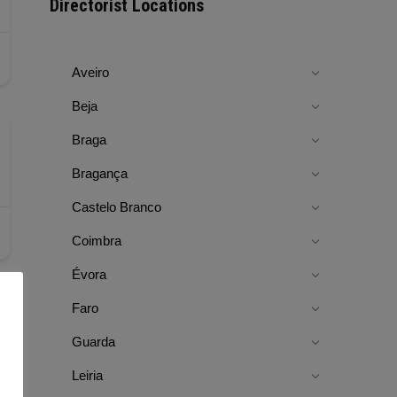
Directorist Locations
Aveiro
Beja
Braga
Bragança
Castelo Branco
Coimbra
Évora
Faro
Guarda
Leiria