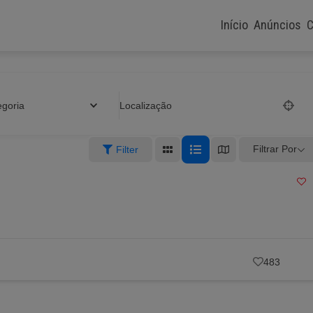
Início
Anúncios
C
egoria
Localização
Filtrar Por
Filter
483