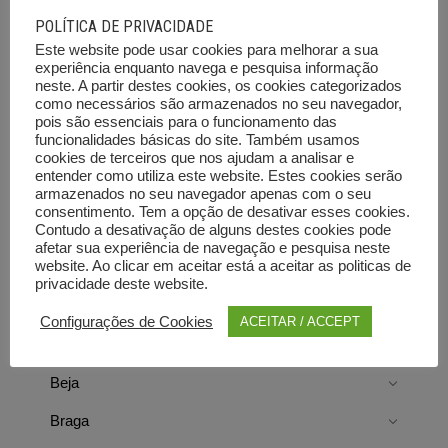
Viaturas
POLÍTICA DE PRIVACIDADE
Emprego
Este website pode usar cookies para melhorar a sua
experiência enquanto navega e pesquisa informação
Ferramentas e Equipamentos
neste. A partir destes cookies, os cookies categorizados
como necessários são armazenados no seu navegador,
Diversos
pois são essenciais para o funcionamento das
funcionalidades básicas do site. Também usamos
Leilões e outras vendas
cookies de terceiros que nos ajudam a analisar e
entender como utiliza este website. Estes cookies serão
armazenados no seu navegador apenas com o seu
consentimento. Tem a opção de desativar esses cookies.
Contudo a desativação de alguns destes cookies pode
afetar sua experiência de navegação e pesquisa neste
website. Ao clicar em aceitar está a aceitar as politicas de
Directorist Locations
privacidade deste website.
Configurações de Cookies
ACEITAR / ACCEPT
Aveiro
Beja
Braga