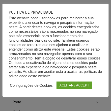
Braga
POLÍTICA DE PRIVACIDADE
Bragança
Este website pode usar cookies para melhorar a sua
experiência enquanto navega e pesquisa informação
Castelo Branco
neste. A partir destes cookies, os cookies categorizados
como necessários são armazenados no seu navegador,
Coimbra
pois são essenciais para o funcionamento das
funcionalidades básicas do site. Também usamos
cookies de terceiros que nos ajudam a analisar e
Évora
entender como utiliza este website. Estes cookies serão
armazenados no seu navegador apenas com o seu
Faro
consentimento. Tem a opção de desativar esses cookies.
Contudo a desativação de alguns destes cookies pode
Guarda
afetar sua experiência de navegação e pesquisa neste
website. Ao clicar em aceitar está a aceitar as politicas de
Leiria
privacidade deste website.
Lisboa
Configurações de Cookies
ACEITAR / ACCEPT
Portalegre
Porto