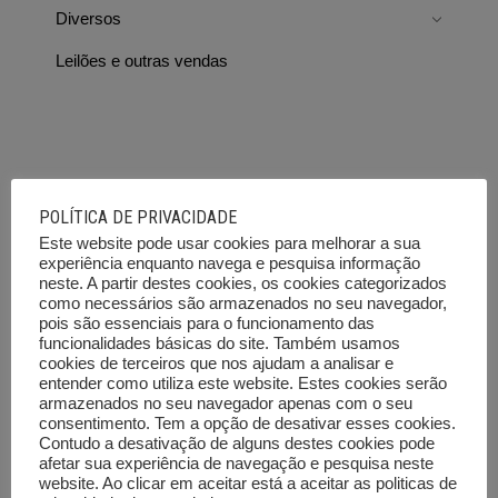
Diversos
Leilões e outras vendas
Directorist Locations
POLÍTICA DE PRIVACIDADE
Este website pode usar cookies para melhorar a sua
experiência enquanto navega e pesquisa informação
Aveiro
neste. A partir destes cookies, os cookies categorizados
como necessários são armazenados no seu navegador,
Beja
pois são essenciais para o funcionamento das
funcionalidades básicas do site. Também usamos
Braga
cookies de terceiros que nos ajudam a analisar e
entender como utiliza este website. Estes cookies serão
Bragança
armazenados no seu navegador apenas com o seu
consentimento. Tem a opção de desativar esses cookies.
Castelo Branco
Contudo a desativação de alguns destes cookies pode
afetar sua experiência de navegação e pesquisa neste
website. Ao clicar em aceitar está a aceitar as politicas de
Coimbra