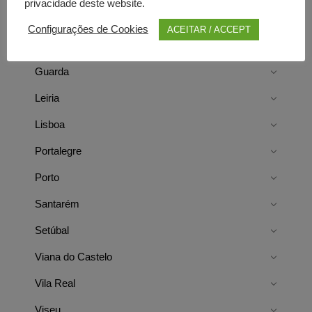
privacidade deste website.
Évora
Configurações de Cookies
ACEITAR / ACCEPT
Faro
Guarda
Leiria
Lisboa
Portalegre
Porto
Santarém
Setúbal
Viana do Castelo
Vila Real
Viseu