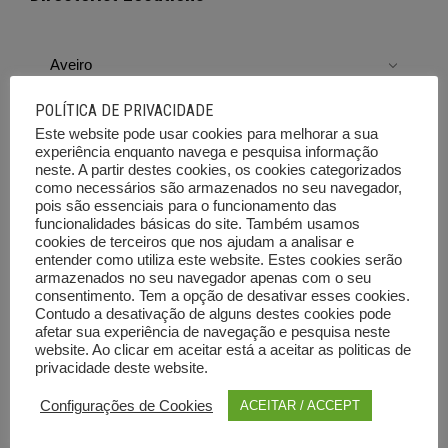
Aveiro
Beja
POLÍTICA DE PRIVACIDADE
Este website pode usar cookies para melhorar a sua
Braga
experiência enquanto navega e pesquisa informação
neste. A partir destes cookies, os cookies categorizados
Bragança
como necessários são armazenados no seu navegador,
pois são essenciais para o funcionamento das
Castelo Branco
funcionalidades básicas do site. Também usamos
cookies de terceiros que nos ajudam a analisar e
Coimbra
entender como utiliza este website. Estes cookies serão
armazenados no seu navegador apenas com o seu
Évora
consentimento. Tem a opção de desativar esses cookies.
Contudo a desativação de alguns destes cookies pode
Faro
afetar sua experiência de navegação e pesquisa neste
website. Ao clicar em aceitar está a aceitar as politicas de
Guarda
privacidade deste website.
Configurações de Cookies
Leiria
ACEITAR / ACCEPT
Lisboa