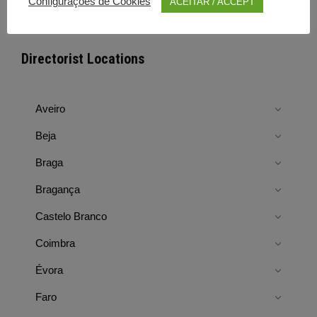
Configurações de Cookies
ACEITAR / ACCEPT
Directorist Locations
Aveiro
Beja
Braga
Bragança
Castelo Branco
Coimbra
Évora
Faro