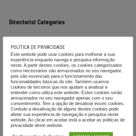
Directorist Categories
Empresas e Serviços
POLÍTICA DE PRIVACIDADE
Este website pode usar cookies para melhorar a sua
Cursos de Formação
experiência enquanto navega e pesquisa informação
neste. A partir destes cookies, os cookies categorizados
Imóveis
como necessários são armazenados no seu navegador,
pois são essenciais para o funcionamento das
Viaturas
funcionalidades básicas do site. Também usamos
cookies de terceiros que nos ajudam a analisar e
Emprego
entender como utiliza este website. Estes cookies serão
armazenados no seu navegador apenas com o seu
Ferramentas e Equipamentos
consentimento. Tem a opção de desativar esses cookies.
Contudo a desativação de alguns destes cookies pode
Diversos
afetar sua experiência de navegação e pesquisa neste
website. Ao clicar em aceitar está a aceitar as politicas de
Leilões e outras vendas
privacidade deste website.