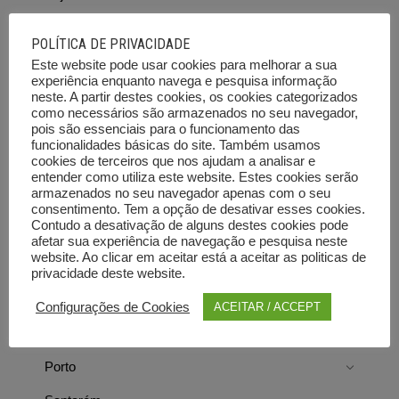
Braga
POLÍTICA DE PRIVACIDADE
Bragança
Este website pode usar cookies para melhorar a sua
experiência enquanto navega e pesquisa informação
Castelo Branco
neste. A partir destes cookies, os cookies categorizados
como necessários são armazenados no seu navegador,
Coimbra
pois são essenciais para o funcionamento das
funcionalidades básicas do site. Também usamos
cookies de terceiros que nos ajudam a analisar e
Évora
entender como utiliza este website. Estes cookies serão
armazenados no seu navegador apenas com o seu
Faro
consentimento. Tem a opção de desativar esses cookies.
Contudo a desativação de alguns destes cookies pode
Guarda
afetar sua experiência de navegação e pesquisa neste
website. Ao clicar em aceitar está a aceitar as politicas de
Leiria
privacidade deste website.
Lisboa
Configurações de Cookies
ACEITAR / ACCEPT
Portalegre
Porto