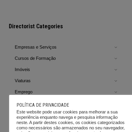
Directorist Categories
Empresas e Serviços
Cursos de Formação
Imóveis
Viaturas
Emprego
Ferramentas e Equipamentos
POLÍTICA DE PRIVACIDADE
Este website pode usar cookies para melhorar a sua
Diversos
experiência enquanto navega e pesquisa informação
neste. A partir destes cookies, os cookies categorizados
Leilões e outras vendas
como necessários são armazenados no seu navegador,