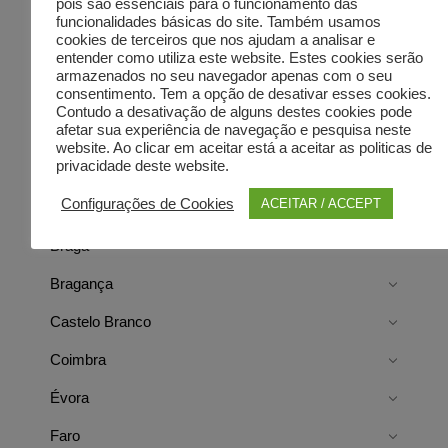
pois são essenciais para o funcionamento das
funcionalidades básicas do site. Também usamos
cookies de terceiros que nos ajudam a analisar e
entender como utiliza este website. Estes cookies serão
armazenados no seu navegador apenas com o seu
consentimento. Tem a opção de desativar esses cookies.
Directorist Locations
Contudo a desativação de alguns destes cookies pode
afetar sua experiência de navegação e pesquisa neste
website. Ao clicar em aceitar está a aceitar as politicas de
privacidade deste website.
Aveiro
Configurações de Cookies
ACEITAR / ACCEPT
Beja
Braga
Bragança
Castelo Branco
Coimbra
Évora
Faro