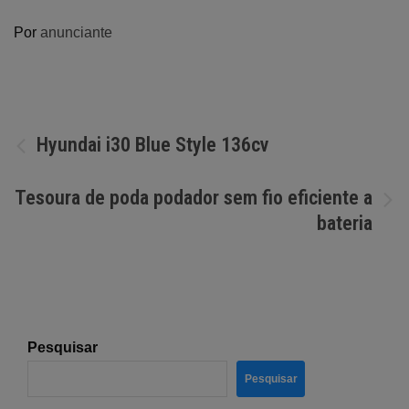
Por
anunciante
Navegação
Hyundai i30 Blue Style 136cv
de
Tesoura de poda podador sem fio eficiente a
artigos
bateria
Pesquisar
Pesquisar