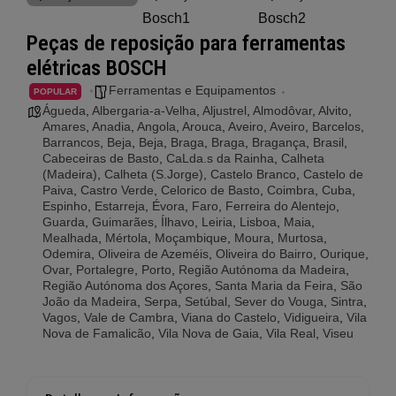
Peças de reposição para ferramentas
elétricas BOSCH
Ferramentas e Equipamentos
POPULAR
Águeda
,
Albergaria-a-Velha
,
Aljustrel
,
Almodôvar
,
Alvito
,
Amares
,
Anadia
,
Angola
,
Arouca
,
Aveiro
,
Aveiro
,
Barcelos
,
Barrancos
,
Beja
,
Beja
,
Braga
,
Braga
,
Bragança
,
Brasil
,
Cabeceiras de Basto
,
CaLda.s da Rainha
,
Calheta
(Madeira)
,
Calheta (S.Jorge)
,
Castelo Branco
,
Castelo de
Paiva
,
Castro Verde
,
Celorico de Basto
,
Coimbra
,
Cuba
,
Espinho
,
Estarreja
,
Évora
,
Faro
,
Ferreira do Alentejo
,
Guarda
,
Guimarães
,
Ílhavo
,
Leiria
,
Lisboa
,
Maia
,
Mealhada
,
Mértola
,
Moçambique
,
Moura
,
Murtosa
,
Odemira
,
Oliveira de Azeméis
,
Oliveira do Bairro
,
Ourique
,
Ovar
,
Portalegre
,
Porto
,
Região Autónoma da Madeira
,
Região Autónoma dos Açores
,
Santa Maria da Feira
,
São
João da Madeira
,
Serpa
,
Setúbal
,
Sever do Vouga
,
Sintra
,
Vagos
,
Vale de Cambra
,
Viana do Castelo
,
Vidigueira
,
Vila
Nova de Famalicão
,
Vila Nova de Gaia
,
Vila Real
,
Viseu