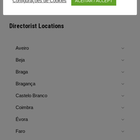
Configurações de Cookies
ACEITAR / ACCEPT
Directorist Locations
Aveiro
Beja
Braga
Bragança
Castelo Branco
Coimbra
Évora
Faro