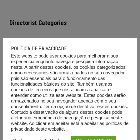
Directorist Categories
Empresas e Serviços
POLÍTICA DE PRIVACIDADE
Este website pode usar cookies para melhorar a sua
Cursos de Formação
experiência enquanto navega e pesquisa informação
neste. A partir destes cookies, os cookies categorizados
Imóveis
como necessários são armazenados no seu navegador,
pois são essenciais para o funcionamento das
Viaturas
funcionalidades básicas do site. Também usamos
cookies de terceiros que nos ajudam a analisar e
Emprego
entender como utiliza este website. Estes cookies serão
armazenados no seu navegador apenas com o seu
Ferramentas e Equipamentos
consentimento. Tem a opção de desativar esses cookies.
Contudo a desativação de alguns destes cookies pode
Diversos
afetar sua experiência de navegação e pesquisa neste
website. Ao clicar em aceitar está a aceitar as politicas de
Leilões e outras vendas
privacidade deste website.