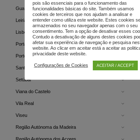
pois são essenciais para o funcionamento das
Guarda
funcionalidades básicas do site. Também usamos
cookies de terceiros que nos ajudam a analisar e
entender como utiliza este website. Estes cookies s
Leiria
armazenados no seu navegador apenas com o seu
consentimento. Tem a opção de desativar esses coo
Lisboa
Contudo a desativação de alguns destes cookies po
afetar sua experiência de navegação e pesquisa nes
Portalegre
website. Ao clicar em aceitar está a aceitar as politi
privacidade deste website.
Porto
Configurações de Cookies
ACEITAR / ACCEPT
Santarém
Setúbal
Viana do Castelo
Vila Real
Viseu
Região Autónoma da Madeira
Região Autónoma dos Açores