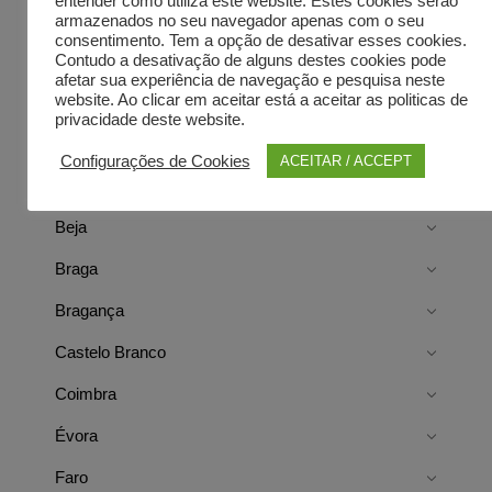
entender como utiliza este website. Estes cookies serão
armazenados no seu navegador apenas com o seu
consentimento. Tem a opção de desativar esses cookies.
Contudo a desativação de alguns destes cookies pode
afetar sua experiência de navegação e pesquisa neste
website. Ao clicar em aceitar está a aceitar as politicas de
Directorist Locations
privacidade deste website.
Configurações de Cookies
ACEITAR / ACCEPT
Aveiro
Beja
Braga
Bragança
Castelo Branco
Coimbra
Évora
Faro