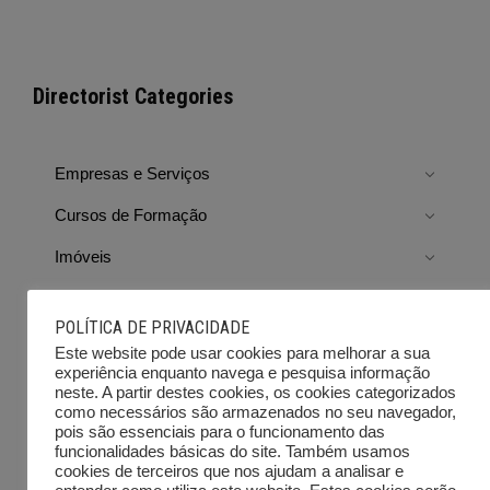
Directorist Categories
Empresas e Serviços
Cursos de Formação
Imóveis
Viaturas
POLÍTICA DE PRIVACIDADE
Emprego
Este website pode usar cookies para melhorar a sua
experiência enquanto navega e pesquisa informação
Ferramentas e Equipamentos
neste. A partir destes cookies, os cookies categorizados
como necessários são armazenados no seu navegador,
Diversos
pois são essenciais para o funcionamento das
funcionalidades básicas do site. Também usamos
Leilões e outras vendas
cookies de terceiros que nos ajudam a analisar e