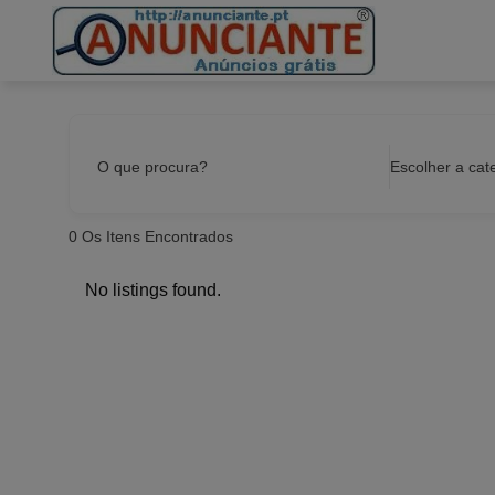
Ir
para
o
conteúdo
O que procura?
Escolher a cat
0
Os Itens Encontrados
No listings found.