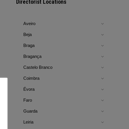
Directorist Locations
Aveiro
Beja
Braga
Bragança
Castelo Branco
Coimbra
Évora
Faro
Guarda
Leiria