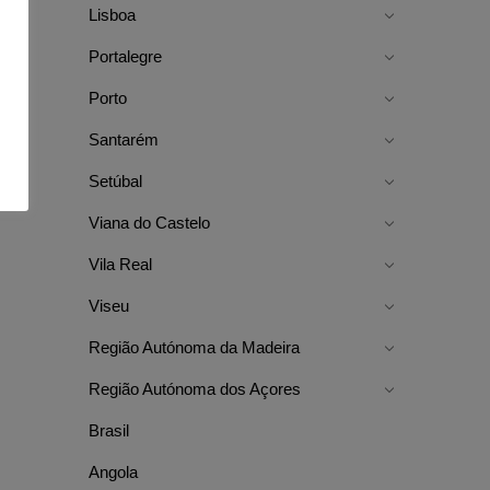
Lisboa
Portalegre
Porto
Santarém
Setúbal
Viana do Castelo
Vila Real
Viseu
Região Autónoma da Madeira
Região Autónoma dos Açores
Brasil
Angola