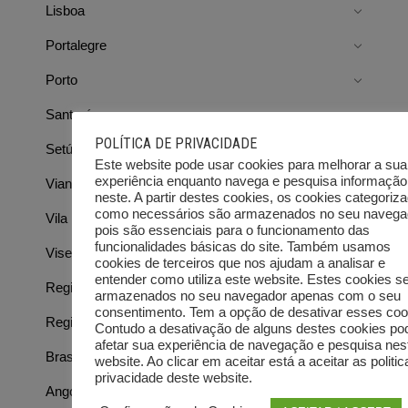
Lisboa
Portalegre
Porto
Santarém
POLÍTICA DE PRIVACIDADE
Setúbal
Este website pode usar cookies para melhorar a sua
experiência enquanto navega e pesquisa informação
Viana do Castelo
neste. A partir destes cookies, os cookies categoriz
como necessários são armazenados no seu navega
Vila Real
pois são essenciais para o funcionamento das
funcionalidades básicas do site. Também usamos
Viseu
cookies de terceiros que nos ajudam a analisar e
entender como utiliza este website. Estes cookies s
Região Autónoma da Madeira
armazenados no seu navegador apenas com o seu
consentimento. Tem a opção de desativar esses coo
Região Autónoma dos Açores
Contudo a desativação de alguns destes cookies po
afetar sua experiência de navegação e pesquisa nes
Brasil
website. Ao clicar em aceitar está a aceitar as politi
privacidade deste website.
Angola