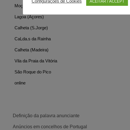
Configurações de Cookies
ACEITAR / ACCEPT
Moçambique
Lagoa (Açores)
Calheta (S.Jorge)
CaLda.s da Rainha
Calheta (Madeira)
Vila da Praia da Vitória
São Roque do Pico
online
Definição da palavra anunciante
Anúncios em concelhos de Portugal