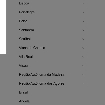
Lisboa
Portalegre
Porto
Santarém
Setúbal
Viana do Castelo
Vila Real
Viseu
Região Autónoma da Madeira
Região Autónoma dos Açores
Brasil
Angola