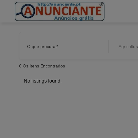
Ir
para
o
conteúdo
O que procura?
Agricultura
0
Os Itens Encontrados
No listings found.