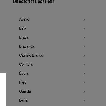
Directorist Locations
Aveiro
Beja
Braga
Bragança
Castelo Branco
Coimbra
Évora
Faro
Guarda
Leiria