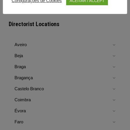
Configurações de Cookies
ACEITAR / ACCEPT
Directorist Locations
Aveiro
Beja
Braga
Bragança
Castelo Branco
Coimbra
Évora
Faro