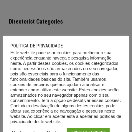
Directorist Categories
Empresas e Serviços
POLÍTICA DE PRIVACIDADE
Este website pode usar cookies para melhorar a sua
Cursos de Formação
experiência enquanto navega e pesquisa informação
neste. A partir destes cookies, os cookies categorizados
Imóveis
como necessários são armazenados no seu navegador,
pois são essenciais para o funcionamento das
Viaturas
funcionalidades básicas do site. Também usamos
cookies de terceiros que nos ajudam a analisar e
Emprego
entender como utiliza este website. Estes cookies serão
armazenados no seu navegador apenas com o seu
Ferramentas e Equipamentos
consentimento. Tem a opção de desativar esses cookies.
Contudo a desativação de alguns destes cookies pode
Diversos
afetar sua experiência de navegação e pesquisa neste
website. Ao clicar em aceitar está a aceitar as politicas de
Leilões e outras vendas
privacidade deste website.