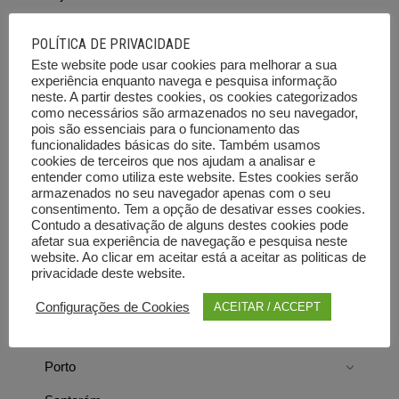
Braga
POLÍTICA DE PRIVACIDADE
Bragança
Este website pode usar cookies para melhorar a sua
experiência enquanto navega e pesquisa informação
Castelo Branco
neste. A partir destes cookies, os cookies categorizados
como necessários são armazenados no seu navegador,
Coimbra
pois são essenciais para o funcionamento das
funcionalidades básicas do site. Também usamos
cookies de terceiros que nos ajudam a analisar e
Évora
entender como utiliza este website. Estes cookies serão
armazenados no seu navegador apenas com o seu
Faro
consentimento. Tem a opção de desativar esses cookies.
Contudo a desativação de alguns destes cookies pode
Guarda
afetar sua experiência de navegação e pesquisa neste
website. Ao clicar em aceitar está a aceitar as politicas de
Leiria
privacidade deste website.
Lisboa
Configurações de Cookies
ACEITAR / ACCEPT
Portalegre
Porto