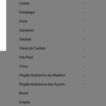
Lisboa
Portalegre
Porto
Santarém
Setúbal
Viana do Castelo
Vila Real
Viseu
Região Autónoma da Madeira
Região Autónoma dos Açores
Brasil
Angola