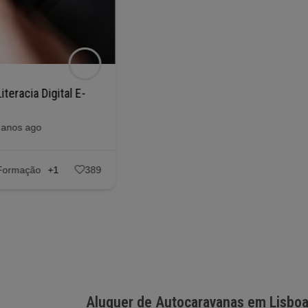
POPULAR
iteracia Digital E-
Formação em Especialização
em Igualdade de Género –
online
 anos ago
Posted 5 anos ago
Formação
+1
389
Cursos de Formação
+1
433
Aluguer de Autocaravanas em Lisbo