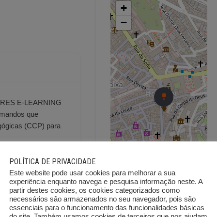
+
−
RES E-LEARNING
rmandos que
gógicas (CCP) para
POLÍTICA DE PRIVACIDADE
-se:
Este website pode usar cookies para melhorar a sua
petências
experiência enquanto navega e pesquisa informação neste. A
partir destes cookies, os cookies categorizados como
dor;
necessários são armazenados no seu navegador, pois são
9º ano de
essenciais para o funcionamento das funcionalidades básicas
sional comprovada,
do site. Também usamos cookies de terceiros que nos ajudam