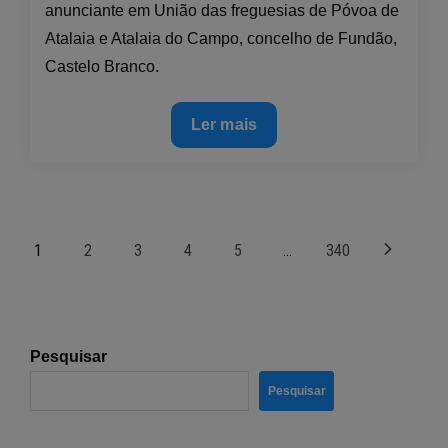
anunciante em União das freguesias de Póvoa de
Atalaia e Atalaia do Campo, concelho de Fundão,
Castelo Branco.
Anúncios
Ler mais
em
União
das
freguesias
Paginação
1
2
3
4
5
…
340
de
Póvoa
dos
de
Atalaia
conteúdos
Pesquisar
e
Atalaia
Pesquisar
do
Campo