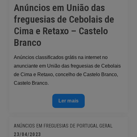
Anúncios em União das
on
freguesias de Cebolais de
Cima e Retaxo – Castelo
Branco
Anúncios classificados grátis na internet no
anunciante em União das freguesias de Cebolais
de Cima e Retaxo, concelho de Castelo Branco,
Castelo Branco.
Anúncios
Ler mais
em
União
das
ANÚNCIOS EM FREGUESIAS DE PORTUGAL
GERAL
freguesias
Posted
23/04/2023