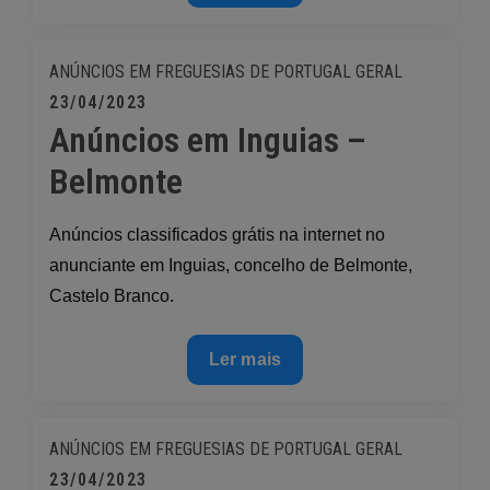
em
Vale
das
ANÚNCIOS EM FREGUESIAS DE PORTUGAL
GERAL
Fontes
Posted
23/04/2023
–
Anúncios em Inguias –
on
Vinhais
Belmonte
Anúncios classificados grátis na internet no
anunciante em Inguias, concelho de Belmonte,
Castelo Branco.
Anúncios
Ler mais
em
Inguias
–
ANÚNCIOS EM FREGUESIAS DE PORTUGAL
GERAL
Belmonte
Posted
23/04/2023