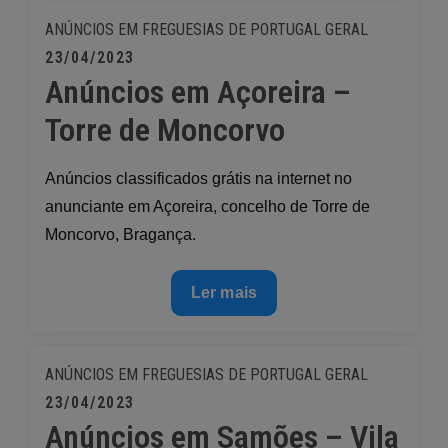
Vicente
ANÚNCIOS EM FREGUESIAS DE PORTUGAL
GERAL
–
Posted
23/04/2023
Mogadouro
Anúncios em Açoreira –
on
Torre de Moncorvo
Anúncios classificados grátis na internet no
anunciante em Açoreira, concelho de Torre de
Moncorvo, Bragança.
Anúncios
Ler mais
em
Açoreira
–
ANÚNCIOS EM FREGUESIAS DE PORTUGAL
GERAL
Torre
Posted
23/04/2023
de
Anúncios em Samões – Vila
on
Moncorvo