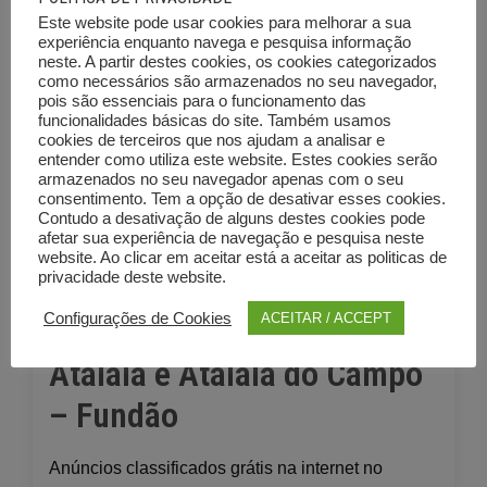
Anúncios classificados grátis na internet no
Este website pode usar cookies para melhorar a sua
anunciante em Bogas de Cima, concelho de
experiência enquanto navega e pesquisa informação
neste. A partir destes cookies, os cookies categorizados
Fundão, Castelo Branco.
como necessários são armazenados no seu navegador,
pois são essenciais para o funcionamento das
funcionalidades básicas do site. Também usamos
Anúncios
Ler mais
cookies de terceiros que nos ajudam a analisar e
entender como utiliza este website. Estes cookies serão
em
armazenados no seu navegador apenas com o seu
Bogas
consentimento. Tem a opção de desativar esses cookies.
de
Contudo a desativação de alguns destes cookies pode
ANÚNCIOS EM FREGUESIAS DE PORTUGAL
GERAL
afetar sua experiência de navegação e pesquisa neste
Cima
Posted
23/04/2023
website. Ao clicar em aceitar está a aceitar as politicas de
–
privacidade deste website.
Anúncios em União das
on
Fundão
Configurações de Cookies
ACEITAR / ACCEPT
freguesias de Póvoa de
Atalaia e Atalaia do Campo
– Fundão
Anúncios classificados grátis na internet no