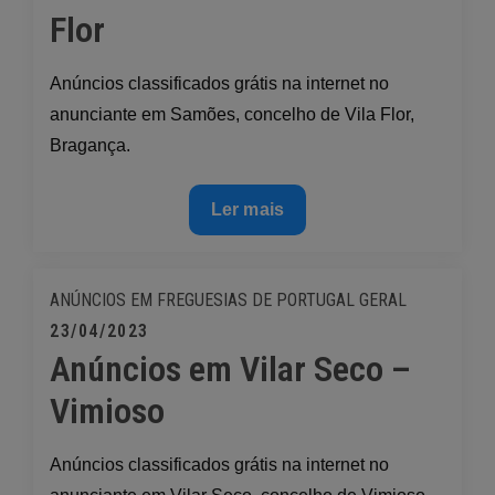
Flor
Anúncios classificados grátis na internet no
anunciante em Samões, concelho de Vila Flor,
Bragança.
Anúncios
Ler mais
em
Samões
–
ANÚNCIOS EM FREGUESIAS DE PORTUGAL
GERAL
Vila
Posted
23/04/2023
Flor
Anúncios em Vilar Seco –
on
Vimioso
Anúncios classificados grátis na internet no