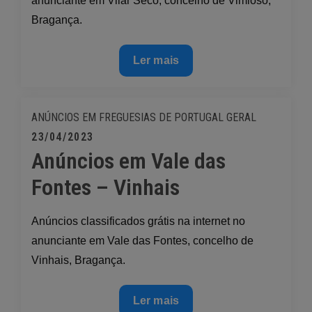
anunciante em Vilar Seco, concelho de Vimioso,
Bragança.
Anúncios
Ler mais
em
Vilar
Seco
ANÚNCIOS EM FREGUESIAS DE PORTUGAL
GERAL
–
Posted
23/04/2023
Vimioso
Anúncios em Vale das
on
Fontes – Vinhais
Anúncios classificados grátis na internet no
anunciante em Vale das Fontes, concelho de
Vinhais, Bragança.
Anúncios
Ler mais