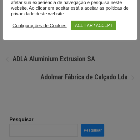
afetar sua experiência de navegação e pesquisa neste
website. Ao clicar em aceitar está a aceitar as politicas de
privacidade deste website.
Por
Diretorio anunciante
Configurações de Cookies
ACEITAR / ACCEPT
Navegação
ADLA Aluminium Extrusion SA
de
Adolmar Fábrica de Calçado Lda
artigos
Pesquisar
Pesquisar