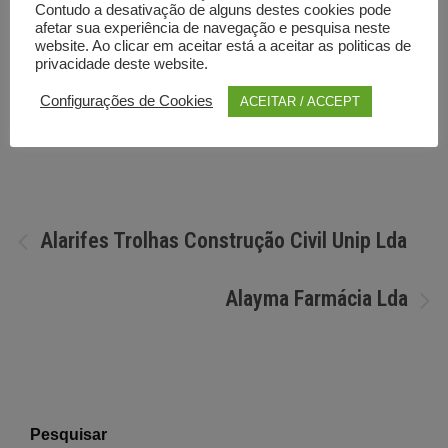
Contudo a desativação de alguns destes cookies pode
afetar sua experiência de navegação e pesquisa neste
website. Ao clicar em aceitar está a aceitar as politicas de
privacidade deste website.
Configurações de Cookies
ACEITAR / ACCEPT
Por
Diretorio anunciante
Navegação
Alarifes Trolhas Construção Civil Unip Lda
de
Alayma Farmácia Lda
artigos
Pesquisar