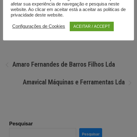
afetar sua experiência de navegação e pesquisa neste
website. Ao clicar em aceitar está a aceitar as politicas de
privacidade deste website.
Configurações de Cookies
ACEITAR / ACCEPT
Por
Diretorio anunciante
Navegação
Amaro Fernandes de Barros Filhos Lda
de
Amavical Máquinas e Ferramentas Lda
artigos
Pesquisar
Pesquisar