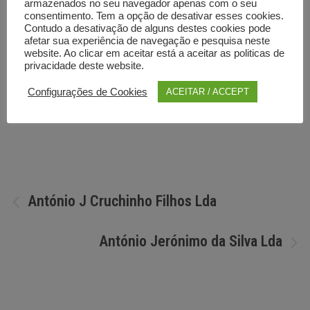
armazenados no seu navegador apenas com o seu
consentimento. Tem a opção de desativar esses cookies.
Contudo a desativação de alguns destes cookies pode
afetar sua experiência de navegação e pesquisa neste
website. Ao clicar em aceitar está a aceitar as politicas de
privacidade deste website.
Configurações de Cookies
ACEITAR / ACCEPT
Por
Diretorio anunciante
Navegação
António J Cruchinho Filhos Lda
de
António Jerónimo da Silva Lda
artigos