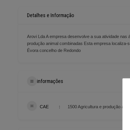
Detalhes e Informação
Arovi Lda A empresa desenvolve a sua atividade nas á
produção animal combinadas Esta empresa localiza-se 
Évora concelho de Redondo
informações
CAE
1500 Agricultura e produção an