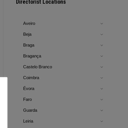
Directorist Locations
Aveiro
Beja
Braga
Bragança
Castelo Branco
Coimbra
Évora
Faro
Guarda
Leiria