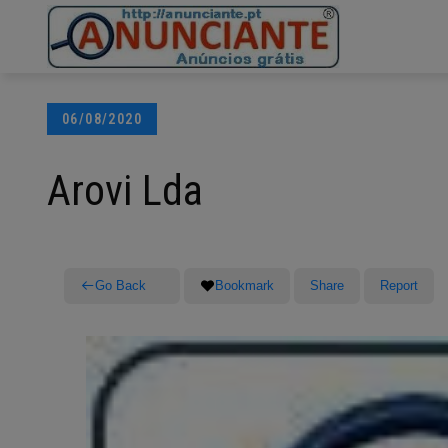
Ir
para
o
conteúdo
Posted
06/08/2020
on
Arovi Lda
Go Back
Bookmark
Share
Report