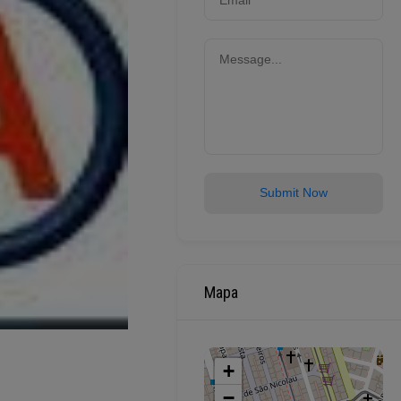
Submit Now
Mapa
+
−