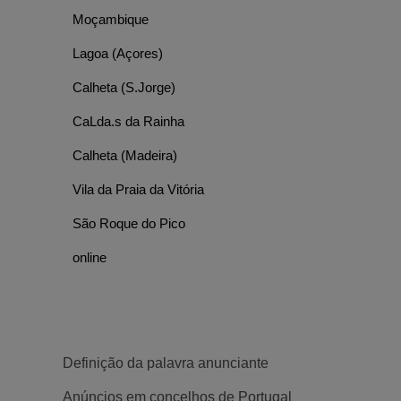
Moçambique
Lagoa (Açores)
Calheta (S.Jorge)
CaLda.s da Rainha
Calheta (Madeira)
Vila da Praia da Vitória
São Roque do Pico
online
POPULAR
POPULAR
Definição da palavra anunciante
100 Demoras Transportes de
1 Etapa Soci
Anúncios em concelhos de Portugal
Mercadorias Lda
Construções