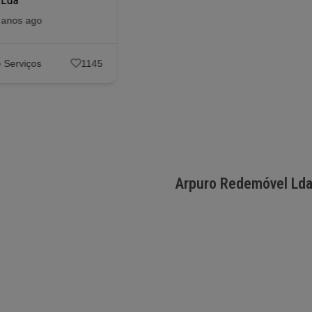
Posted 6 anos ago
 anos ago
Empresas e Serviços
1153
 Serviços
1145
Arpuro Redemóvel Ld