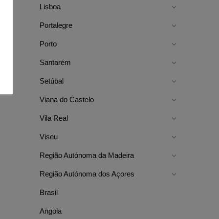
Lisboa
Portalegre
Porto
Santarém
Setúbal
Viana do Castelo
Vila Real
Viseu
Região Autónoma da Madeira
Região Autónoma dos Açores
Brasil
Angola