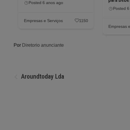
Posted 6 anos ago
Posted 6
56
Empresas e Serviços
1150
Empresas e
Por
Diretorio anunciante
Navegação
Aroundtoday Lda
de
artigos