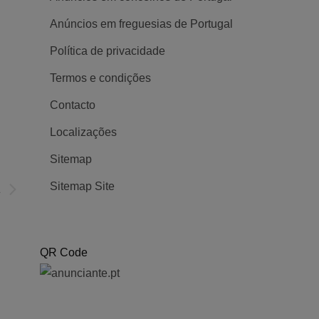
Posted 6 anos ago
Posted 6 an
Anúncios em freguesias de Portugal
Política de privacidade
Empresas e Serviços
1146
Empresas e Se
Termos e condições
Contacto
Localizações
Sitemap
a
Sitemap Site
QR Code