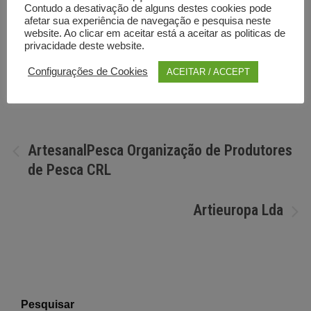
Contudo a desativação de alguns destes cookies pode
afetar sua experiência de navegação e pesquisa neste
website. Ao clicar em aceitar está a aceitar as politicas de
privacidade deste website.
Por
Diretorio anunciante
Configurações de Cookies
ACEITAR / ACCEPT
Navegação
ArtesanalPesca Organização de Produtores
de Pesca CRL
de
artigos
Artieuropa Lda
Pesquisar