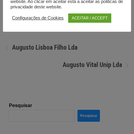
website. Ao clicar em aceitar está a aceitar as politicas de
privacidade deste website.
Por
Diretorio anunciante
Configurações de Cookies
ACEITAR / ACCEPT
Navegação
Augusto Lisboa Filho Lda
de
Augusto Vital Unip Lda
artigos
Pesquisar
Pesquisar