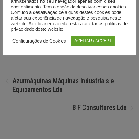
armazenados no seu navegador apenas com o seu
consentimento. Tem a opção de desativar esses cookies.
Contudo a desativação de alguns destes cookies pode
afetar sua experiência de navegação e pesquisa neste
website. Ao clicar em aceitar está a aceitar as politicas de
privacidade deste website.
Configurações de Cookies
ACEITAR / ACCEPT
Por
Diretorio anunciante
Navegação
Azurmáquinas Máquinas Industriais e
Equipamentos Lda
de
artigos
B F Consultores Lda