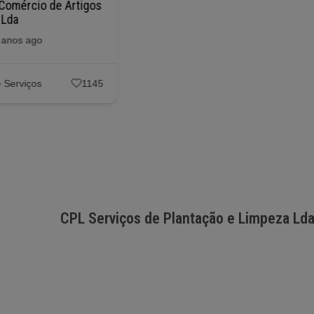
Comércio de Artigos
100 Sisos Lda
 Lda
Posted 6 anos ago
 anos ago
Empresas e Serviços
1153
 Serviços
1145
CPL Serviços de Plantação e Limpeza Ld