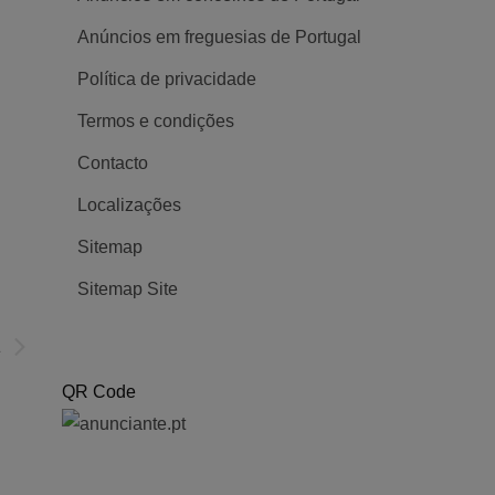
100 Demoras Transportes de
1 Etapa Soci
Mercadorias Lda
Construções
Anúncios em freguesias de Portugal
Posted 6 anos ago
Posted 6 an
Política de privacidade
Termos e condições
Empresas e Serviços
1146
Empresas e Se
Contacto
Localizações
Sitemap
Sitemap Site
a
QR Code