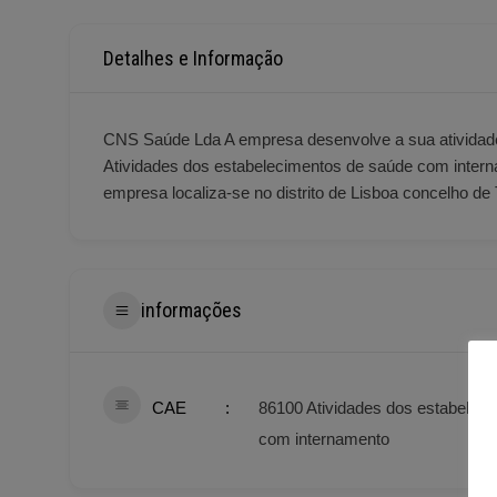
Detalhes e Informação
CNS Saúde Lda A empresa desenvolve a sua atividad
Atividades dos estabelecimentos de saúde com inter
empresa localiza-se no distrito de Lisboa concelho de
informações
CAE
86100 Atividades dos estabelec
com internamento