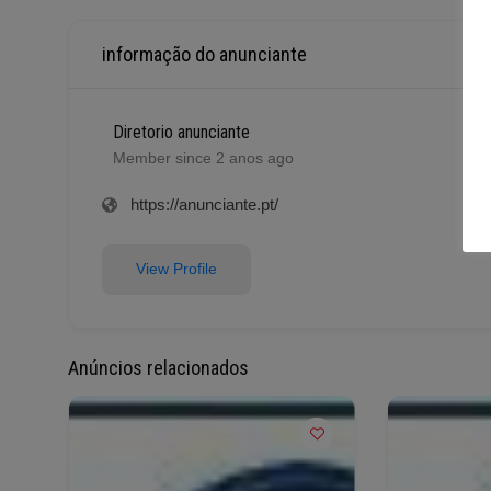
informação do anunciante
Diretorio anunciante
Member since 2 anos ago
https://anunciante.pt/
View Profile
Anúncios relacionados