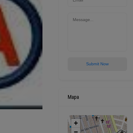
Submit Now
Mapa
+
−