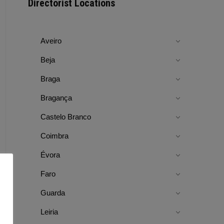
Directorist Locations
Aveiro
Beja
Braga
Bragança
Castelo Branco
Coimbra
Évora
Faro
Guarda
Leiria