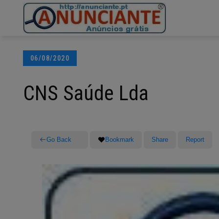
Ir
para
o
conteúdo
Posted
06/08/2020
on
CNS Saúde Lda
Go Back
Bookmark
Share
Report