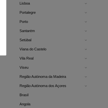
Lisboa
Portalegre
Porto
Santarém
Setúbal
Viana do Castelo
Vila Real
Viseu
Região Autónoma da Madeira
Região Autónoma dos Açores
Brasil
Angola