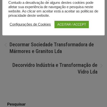
Contudo a desativação de alguns destes cookies pode
afetar sua experiência de navegação e pesquisa neste
website. Ao clicar em aceitar está a aceitar as politicas de
Por
Diretorio anunciante
privacidade deste website.
Configurações de Cookies
ACEITAR / ACCEPT
Navegação
Decormar Sociedade Transformadora de
Mármores e Granitos Lda
de
artigos
Decorvidro Indústria e Transformação de
Vidro Lda
Pesquisar