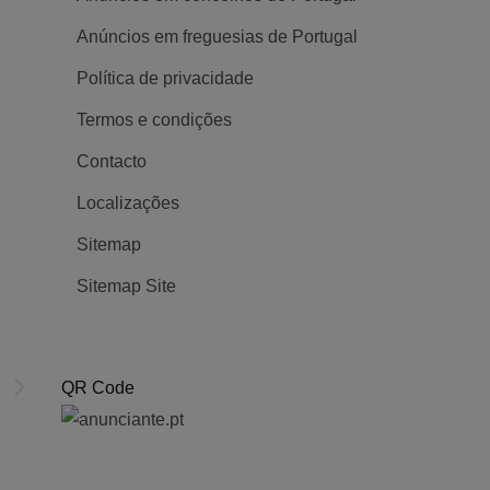
Anúncios em freguesias de Portugal
100 Demoras Transportes de
1 Etapa Soci
Política de privacidade
Mercadorias Lda
Construções
Termos e condições
Posted 6 anos ago
Posted 6 an
Contacto
Empresas e Serviços
1146
Empresas e Se
Localizações
Sitemap
Sitemap Site
a
QR Code