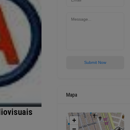
Submit Now
Mapa
iovisuais
+
−