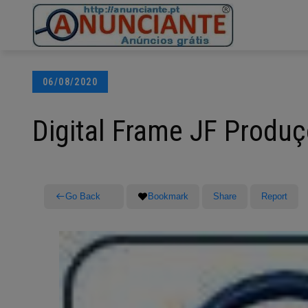
Ir
para
o
conteúdo
Posted
06/08/2020
on
Digital Frame JF Produç
Go Back
Bookmark
Share
Report