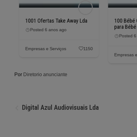
1001 Ofertas Take Away Lda
100 Bébé 
para Bébé
Posted 6 anos ago
Posted 6
56
Empresas e Serviços
1150
Empresas e
Por
Diretorio anunciante
Navegação
Digital Azul Audiovisuais Lda
de