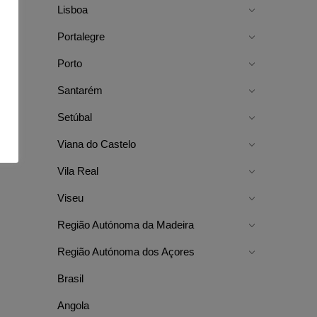
Lisboa
Portalegre
Porto
Santarém
Setúbal
Viana do Castelo
Vila Real
Viseu
Região Autónoma da Madeira
Região Autónoma dos Açores
Brasil
Angola