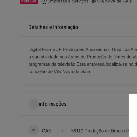
Empresas e Serviços
Vila Nova de Gaia
POPULAR
Detalhes e Informação
Digital Frame JF Produções Audiovisuais Unip Lda A
a sua atividade nas áreas de Produção de filmes de v
programas de televisão Esta empresa localiza-se no di
concelho de Vila Nova de Gaia
informações
CAE
59110 Produção de filmes de ví