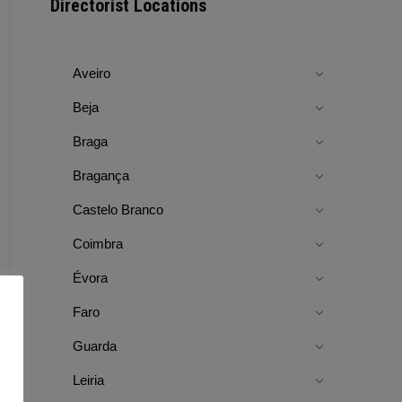
Directorist Locations
Aveiro
Beja
Braga
Bragança
Castelo Branco
Coimbra
Évora
Faro
Guarda
Leiria