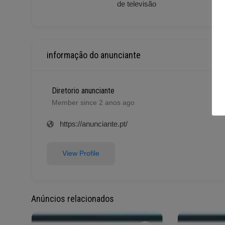
de televisão
informação do anunciante
Diretorio anunciante
Member since 2 anos ago
https://anunciante.pt/
View Profile
Anúncios relacionados