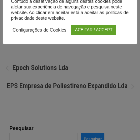
Contudo a desativação de alguns destes cookies pode
afetar sua experiência de navegação e pesquisa neste
website. Ao clicar em aceitar está a aceitar as politicas de
privacidade deste website.
Por
Diretorio anunciante
Configurações de Cookies
ACEITAR / ACCEPT
Navegação
Epoch Solutions Lda
de
EPS Empresa de Poliestireno Expandido Lda
artigos
Pesquisar
Pesquisar