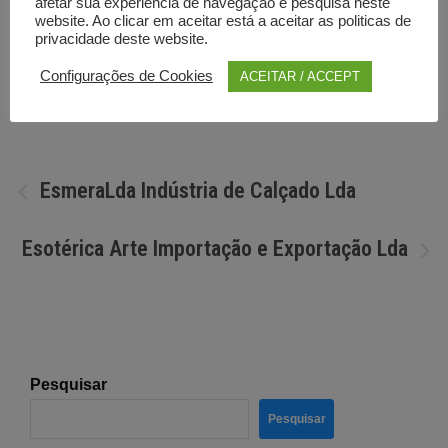
afetar sua experiência de navegação e pesquisa neste
website. Ao clicar em aceitar está a aceitar as politicas de
privacidade deste website.
Por
Diretorio anunciante
Configurações de Cookies
ACEITAR / ACCEPT
Navegação
EsmeraLda Indústria de Calçado Lda
de
Esotérica Arte Importação e Exportação Lda
artigos
Pesquisar
Pesquisar