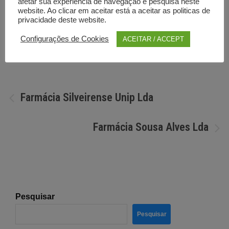
afetar sua experiência de navegação e pesquisa neste
website. Ao clicar em aceitar está a aceitar as politicas de
privacidade deste website.
Por
Diretorio anunciante
Configurações de Cookies
ACEITAR / ACCEPT
Navegação
Farmácia Silveirense Unip Lda
de
Farmácia Sousa Alves Lda
artigos
Pesquisar
Pesquisar