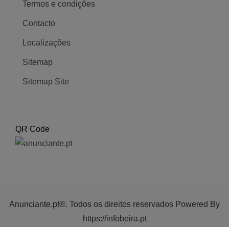
Termos e condições
Contacto
Localizações
Sitemap
Sitemap Site
QR Code
Anunciante.pt®. Todos os direitos reservados Powered By
https://infobeira.pt