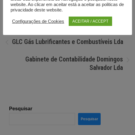
Por
Diretorio anunciante
website. Ao clicar em aceitar está a aceitar as politicas de
privacidade deste website.
Configurações de Cookies
ACEITAR / ACCEPT
Navegação
GLC Gás Lubrificantes e Combustíveis Lda
de
Gabinete de Contabilidade Domingos
artigos
Salvador Lda
Pesquisar
Pesquisar