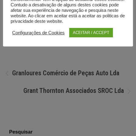
Contudo a desativação de alguns destes cookies pode
afetar sua experiência de navegação e pesquisa neste
website. Ao clicar em aceitar está a aceitar as politicas de
privacidade deste website.
Configurações de Cookies
ACEITAR / ACCEPT
Por
Diretorio anunciante
Navegação
Granloures Comércio de Peças Auto Lda
de
Grant Thornton Associados SROC Lda
artigos
Pesquisar