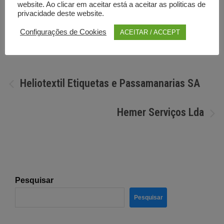
website. Ao clicar em aceitar está a aceitar as politicas de
privacidade deste website.
Por
Diretorio anunciante
Configurações de Cookies
ACEITAR / ACCEPT
Navegação
Heliotextil Etiquetas e Passamanarias SA
de
Hemer Serviços Lda
artigos
Pesquisar
Pesquisar