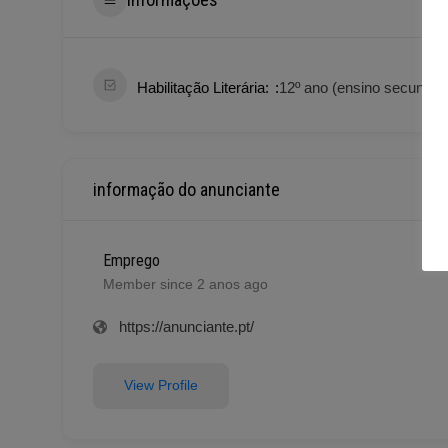
Habilitação Literária:
12º ano (ensino secundári
informação do anunciante
Emprego
Member since 2 anos ago
https://anunciante.pt/
View Profile