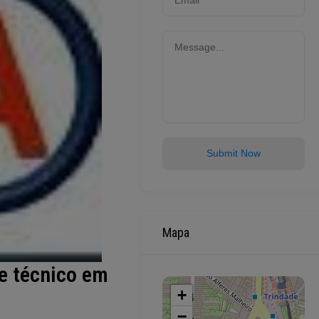
Submit Now
Mapa
e técnico em
+
−