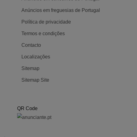
Anúncios em freguesias de Portugal
POPULAR
POPULAR
Política de privacidade
Termos e condições
Oferta de emprego de
Oferta de em
Contacto
assistente operacional em
em almada
montijo
Localizações
Posted 2 an
Posted 2 anos ago
Sitemap
Emprego
Sitemap Site
Emprego
1247
QR Code