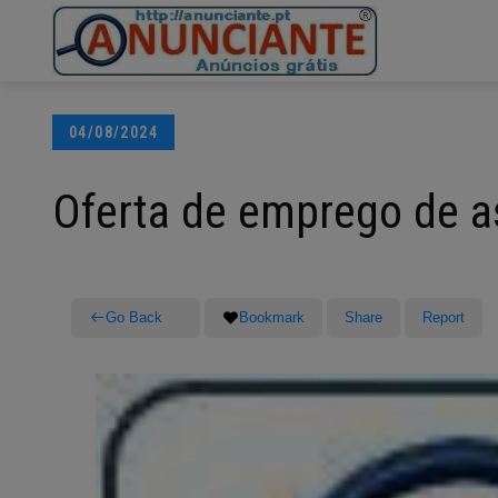
Ir
para
o
conteúdo
Posted
04/08/2024
on
Oferta de emprego de a
Go Back
Bookmark
Share
Report