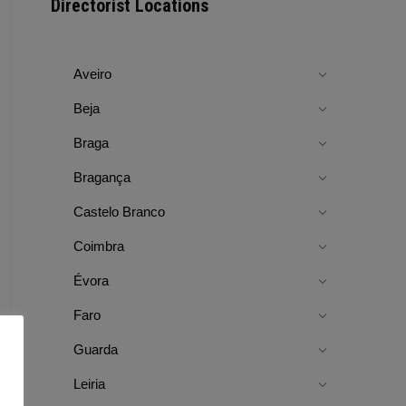
Directorist Locations
Aveiro
Beja
Braga
Bragança
Castelo Branco
Coimbra
Évora
Faro
Guarda
Leiria