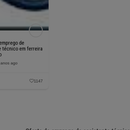
POPULAR
 emprego de
Oferta de emprego de
 técnico em ferreira
assistente técnico em mafra
o
Posted 2 anos ago
 anos ago
Emprego
1141
1147