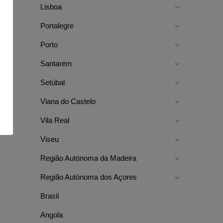
Lisboa
Portalegre
Porto
Santarém
Setúbal
Viana do Castelo
Vila Real
Viseu
Região Autónoma da Madeira
Região Autónoma dos Açores
Brasil
Angola