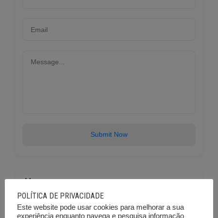
Submit Now
Mapa
POLÍTICA DE PRIVACIDADE
Este website pode usar cookies para melhorar a sua
+
experiência enquanto navega e pesquisa informação