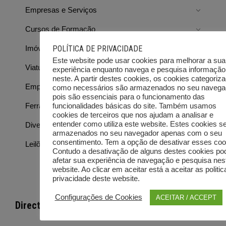
Empresas e Serviços
Cursos de Formação
POLÍTICA DE PRIVACIDADE
Imóveis
Este website pode usar cookies para melhorar a sua
Viaturas
experiência enquanto navega e pesquisa informação
neste. A partir destes cookies, os cookies categoriz
Emprego
como necessários são armazenados no seu navega
pois são essenciais para o funcionamento das
Ferramentas e Equipamentos
funcionalidades básicas do site. Também usamos
cookies de terceiros que nos ajudam a analisar e
entender como utiliza este website. Estes cookies s
Diversos
armazenados no seu navegador apenas com o seu
consentimento. Tem a opção de desativar esses coo
Leilões e outras vendas
Contudo a desativação de alguns destes cookies po
afetar sua experiência de navegação e pesquisa nes
website. Ao clicar em aceitar está a aceitar as politi
privacidade deste website.
Configurações de Cookies
ACEITAR / ACCEPT
Directorist Locations